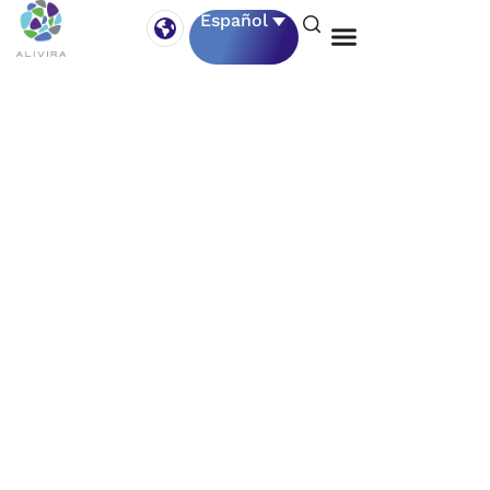
Autor:
admin
Español
Capacitación Técnica |
COACIG – Seara, Brasil
El 15 de julio, Alivira impartió una capacitación
técnica sobre medicamentos solubles en agua
dirigida al equipo técnico de campo de COACIG,
en Seara, Santa Catarina (Brasil). La jornada fue