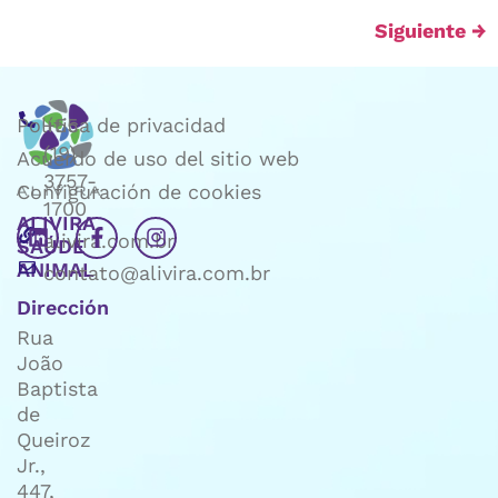
Siguiente
→
Política de privacidad
+55
(19)
Acuerdo de uso del sitio web
3757-
Configuración de cookies
1700
ALIVIRA
alivira.com.br
SAÚDE
ANIMAL
contato@alivira.com.br
Dirección
Rua
João
Baptista
de
Queiroz
Jr.,
447,