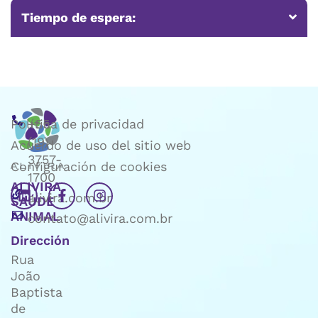
Tiempo de espera:
Política de privacidad
+55
(19)
Acuerdo de uso del sitio web
3757-
Configuración de cookies
1700
ALIVIRA
alivira.com.br
SAÚDE
ANIMAL
contato@alivira.com.br
Dirección
Rua
João
Baptista
de