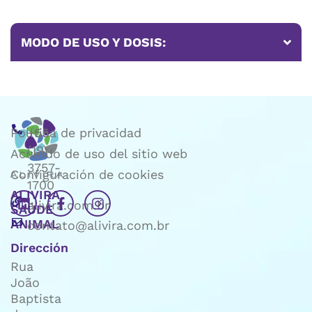
MODO DE USO Y DOSIS:
Política de privacidad
+55
(19)
Acuerdo de uso del sitio web
3757-
Configuración de cookies
1700
ALIVIRA
alivira.com.br
SAÚDE
ANIMAL
contato@alivira.com.br
Dirección
Rua
João
Baptista