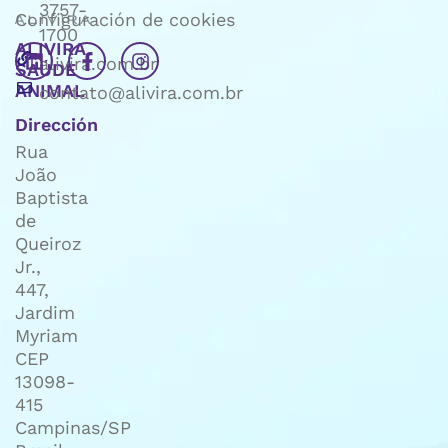
3757-
Configuración de cookies
1700
ALIVIRA
alivira.com.br
SAÚDE
ANIMAL
contato@alivira.com.br
Dirección
Rua
João
Baptista
de
Queiroz
Jr.,
447,
Jardim
Myriam
CEP
13098-
415
Campinas/SP