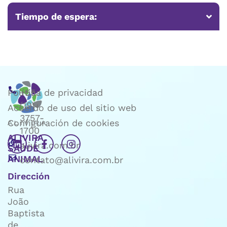
Tiempo de espera:
Política de privacidad
+55
(19)
Acuerdo de uso del sitio web
3757-
Configuración de cookies
1700
ALIVIRA
alivira.com.br
SAÚDE
ANIMAL
contato@alivira.com.br
Dirección
Rua
João
Baptista
de