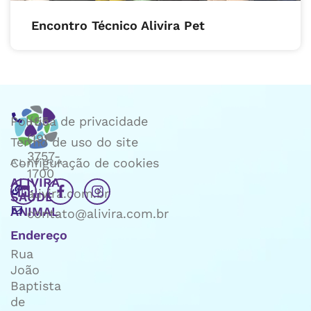
Encontro Técnico Alivira Pet
Política de privacidade
+55
(19)
Termo de uso do site
3757-
Configuração de cookies
1700
ALIVIRA
alivira.com.br
SAÚDE
ANIMAL
contato@alivira.com.br
Endereço
Rua
João
Baptista
de