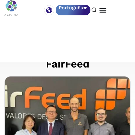
Português
12 – 13 Fevereiro
Menon e Alivira visitam
FairFeed