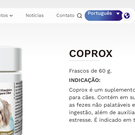
Português
utos
Notícias
Contato
COPROX
Frascos de 60 g.
INDICAÇÃO:
Coprox é um suplemento 
para cães. Contém em s
as fezes não palatáveis 
ingestão, além de auxili
estresse. É indicado em 