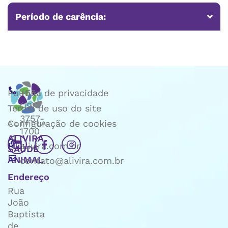
Período de carência:
Política de privacidade
+55
(19)
Termo de uso do site
3757-
Configuração de cookies
1700
ALIVIRA
alivira.com.br
SAÚDE
ANIMAL
contato@alivira.com.br
Endereço
Rua
João
Baptista
de