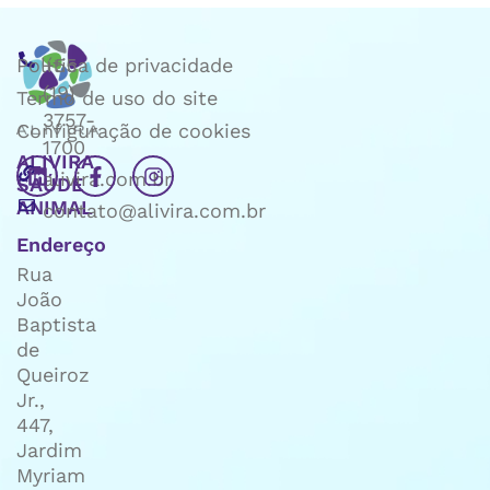
Política de privacidade
+55
(19)
Termo de uso do site
3757-
Configuração de cookies
1700
ALIVIRA
alivira.com.br
SAÚDE
ANIMAL
contato@alivira.com.br
Endereço
Rua
João
Baptista
de
Queiroz
Jr.,
447,
Jardim
Myriam