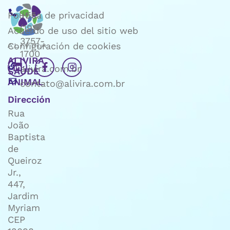
Política de privacidad
+55
(19)
Acuerdo de uso del sitio web
3757-
Configuración de cookies
1700
ALIVIRA
alivira.com.br
SAÚDE
ANIMAL
contato@alivira.com.br
Dirección
Rua
João
Baptista
de
Queiroz
Jr.,
447,
Jardim
Myriam
CEP