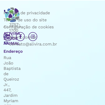
Política de privacidade
+55
(19)
Termo de uso do site
3757-
Configuração de cookies
1700
ALIVIRA
alivira.com.br
SAÚDE
ANIMAL
contato@alivira.com.br
Endereço
Rua
João
Baptista
de
Queiroz
Jr.,
447,
Jardim
Myriam